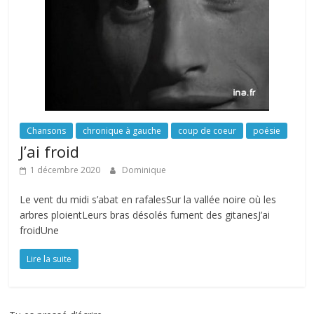
Chansons
chronique à gauche
coup de coeur
poésie
J’ai froid
1 décembre 2020
Dominique
Le vent du midi s’abat en rafalesSur la vallée noire où les
arbres ploientLeurs bras désolés fument des gitanesJ’ai
froidUne
Lire la suite