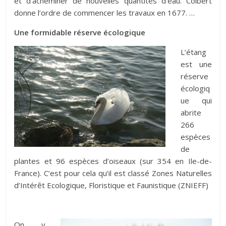
et d’acheminer de nouvelles quantités d’eau. Colbert
donne l’ordre de commencer les travaux en 1677. …
Une formidable réserve écologique
L’étang
est une
réserve
écologiq
ue qui
abrite
266
espèces
de
plantes et 96 espèces d’oiseaux (sur 354 en Ile-de-
France). C’est pour cela qu’il est classé Zones Naturelles
d’Intérêt Ecologique, Floristique et Faunistique (ZNIEFF)
On y