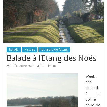
balade
Histoire
le canard de l'étang
Balade à l’Etang des Noës
1 décembre 2020
Dominique
Week-
end
ensoleill
é qui
donne
envie de