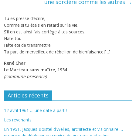
une sorcière comme les autres
→
Tu es pressé d’écrire,
Comme si tu étais en retard sur la vie.
S’il en est ainsi fais cortège à tes sources.
Hâte-toi.
Hâte-toi de transmettre
Ta part de merveilleux de rébellion de bienfaisance.[…]
René Char
Le Marteau sans maître, 1934
(commune présence)
Articles récents
12 avril 1961 … une date à part !
Les revenants
En 1951, Jacques Boistel d’Welles, architecte et visionnaire …
propose de déployer un service de voitures partagées