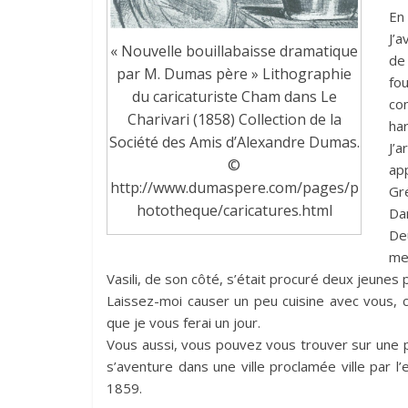
En 
J’
« Nouvelle bouillabaisse dramatique
de
par M. Dumas père » Lithographie
fo
du caricaturiste Cham dans Le
co
Charivari (1858) Collection de la
har
Société des Amis d’Alexandre Dumas.
J’
©
ap
http://www.dumaspere.com/pages/p
Gr
hototheque/caricatures.html
Dan
De
mer
Vasili, de son côté, s’était procuré deux jeunes
Laissez-moi causer un peu cuisine avec vous, c
que je vous ferai un jour.
Vous aussi, vous pouvez vous trouver sur une pl
s’aventure dans une ville proclamée ville par
1859.