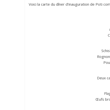
Voici la carte du dîner d’inauguration de Poti com
C
Schis
Rognons
Poul
Deux ca
Fla
Œufs bro