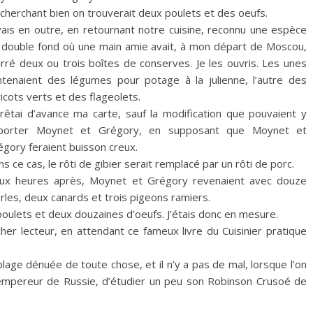
cherchant bien on trouverait deux poulets et des oeufs.
avais en outre, en retournant notre cuisine, reconnu une espèce
 double fond où une main amie avait, à mon départ de Moscou,
urré deux ou trois boîtes de conserves. Je les ouvris. Les unes
ntenaient des légumes pour potage à la julienne, l’autre des
icots verts et des flageolets.
arrêtai d’avance ma carte, sauf la modification que pouvaient y
porter Moynet et Grégory, en supposant que Moynet et
égory feraient buisson creux.
s ce cas, le rôti de gibier serait remplacé par un rôti de porc.
ux heures après, Moynet et Grégory revenaient avec douze
les, deux canards et trois pigeons ramiers.
 poulets et deux douzaines d’oeufs. J’étais donc en mesure.
her lecteur, en attendant ce fameux livre du Cuisinier pratique
age dénuée de toute chose, et il n’y a pas de mal, lorsque l’on
 l’empereur de Russie, d’étudier un peu son Robinson Crusoé de