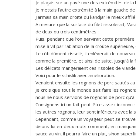
Je plaçais sur un pavé une des extrémités de la 
Je mettais l’autre extrémité à la main gauche de V
J’armais sa main droite du kandjar le mieux affil
A mesure que la surface du filet rissolerait, Vas
de deux ou trois centimètres :
Puis, pendant que l’on servirait cette première 
mise à vif par l’ablation de la croûte supérieure, 
Le rôti dûment rissolé, il enlèverait de nouveau 
comme la première, et ainsi de suite, jusqu’à la f
Les délicats mangeraient ces rissoles de viande 
Voici pour le schislik avec amélioration.
Venaient ensuite les rognons de porc sautés au 
Je crois que tout le monde sait faire les rogno
nous ne nous servions de rognons de porc qu’à
Consignons ici un fait peut-être assez inconnu 
les autres rognons, leur sont inférieurs avec la s
Cependant, comme un voyageur peut se trouver, d
disons-lui en deux mots comment, en manquan
sauce au vin, il pourra faire un plat, sinon supe