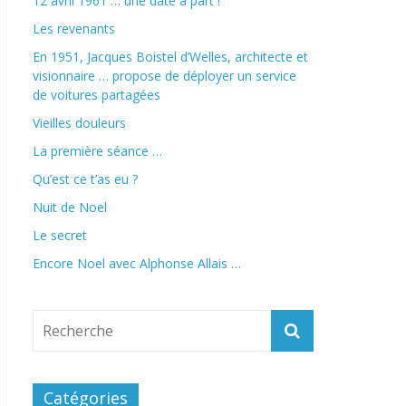
12 avril 1961 … une date à part !
Les revenants
En 1951, Jacques Boistel d’Welles, architecte et
visionnaire … propose de déployer un service
de voitures partagées
Vieilles douleurs
La première séance …
Qu’est ce t’as eu ?
Nuit de Noel
Le secret
Encore Noel avec Alphonse Allais …
Catégories