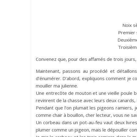
Noix sè
Premier s
Deuxième 
Troisième
Convenez que, pour des affamés de trois jours, c’
Maintenant, passons au procédé et détaillon
d’énumérer. D’abord, expliquons comment je comp
mouiller ma julienne.
Une entrecôte de mouton et une vieille poule b
revinrent de la chasse avec leurs deux canards, 
Pendant que l’on plumait les pigeons ramiers, j
comme chair à bouillon, cher lecteur, vous ne s
Un corbeau dans un pot-au-feu vaut deux livres
plumer comme un pigeon, mais le dépouiller com
Je mis le corbeau et les trois ramiers dans la ma