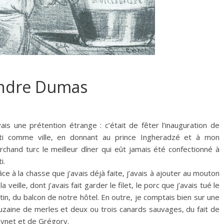
xandre Dumas
vais une prétention étrange : c’était de fêter l’inauguration de
ti comme ville, en donnant au prince Ingheradzé et à mon
rchand turc le meilleur dîner qui eût jamais été confectionné à
i.
ce à la chasse que j’avais déjà faite, j’avais à ajouter au mouton
la veille, dont j’avais fait garder le filet, le porc que j’avais tué le
in, du balcon de notre hôtel. En outre, je comptais bien sur une
uzaine de merles et deux ou trois canards sauvages, du fait de
ynet et de Grégory.