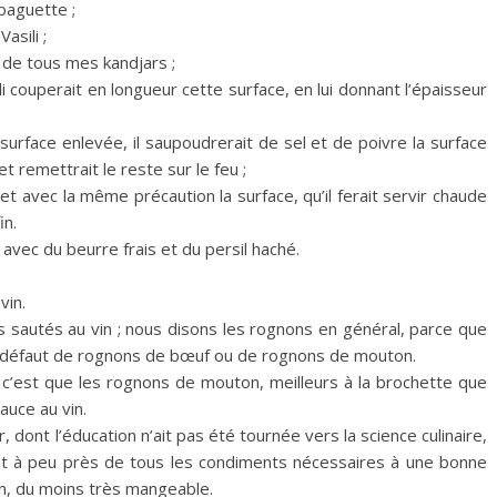
baguette ;
asili ;
é de tous mes kandjars ;
ili couperait en longueur cette surface, en lui donnant l’épaisseur
surface enlevée, il saupoudrerait de sel et de poivre la surface
et remettrait le reste sur le feu ;
et avec la même précaution la surface, qu’il ferait servir chaude
in.
avec du beurre frais et du persil haché.
vin.
ns sautés au vin ; nous disons les rognons en général, parce que
 défaut de rognons de bœuf ou de rognons de mouton.
: c’est que les rognons de mouton, meilleurs à la brochette que
auce au vin.
ont l’éducation n’ait pas été tournée vers la science culinaire,
t à peu près de tous les condiments nécessaires à une bonne
rfin, du moins très mangeable.