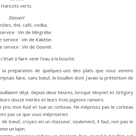
Haricots verts.
Dessert
ches, thé, café, vodka,
ervice : Vin de Mingrélie.
service : Vin de Kakétie.
 service : Vin de Gouriel.
était à faire venir l’eau à la bouche.
s la préparation de quelques-uns des plats que nous venons
tais faire, sans bœuf, le bouillon dont j’avais la prétention de
ouillaient déjà, depuis deux heures, lorsque Moynet et Grégory
leurs douze merles et leurs trois pigeons ramiers.
e pris mon fusil et tuai un corbeau. Ne méprisez pas le corbeau
avez pas ce que vous mépriseriez.
 de bœuf, croyez-en un chasseur; seulement, il faut, non pas le
me un lapin.
rmite, et laissai réduire en mijotant. Puis, quand le bouillon eut