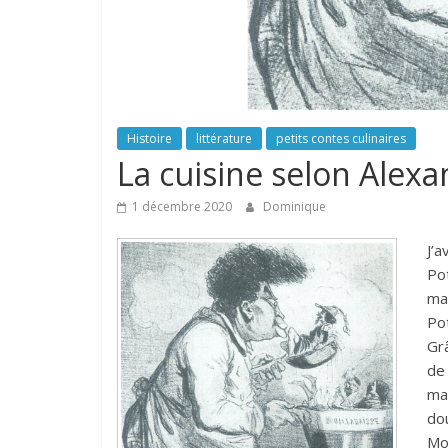
Histoire
littérature
petits contes culinaires
La cuisine selon Ale
1 décembre 2020
Dominique
J’a
Po
ma
Pot
Grâ
de 
mat
do
Mo