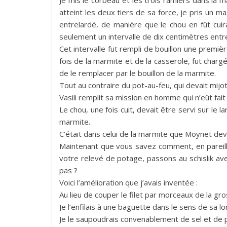
atteint les deux tiers de sa force, je pris un 
entrelardé, de manière que le chou en fût cui
seulement un intervalle de dix centimètres entre 
Cet intervalle fut rempli de bouillon une première 
fois de la marmite et de la casserole, fut chargé
de le remplacer par le bouillon de la marmite.
Tout au contraire du pot-au-feu, qui devait mijo
Vasili remplit sa mission en homme qui n’eût fait
Le chou, une fois cuit, devait être servi sur le la
marmite.
C’était dans celui de la marmite que Moynet deva
Maintenant que vous savez comment, en pareille
votre relevé de potage, passons au schislik ave
pas ?
Voici l’amélioration que j’avais inventée :
Au lieu de couper le filet par morceaux de la gros
Je l’enfilais à une baguette dans le sens de sa lo
Je le saupoudrais convenablement de sel et de p